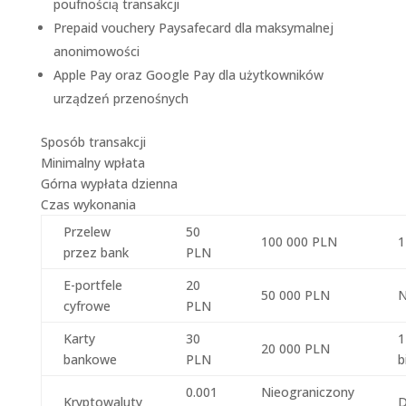
poufnością transakcji
Prepaid vouchery Paysafecard dla maksymalnej
anonimowości
Apple Pay oraz Google Pay dla użytkowników
urządzeń przenośnych
Sposób transakcji
Minimalny wpłata
Górna wypłata dzienna
Czas wykonania
Przelew
50
100 000 PLN
1
przez bank
PLN
E-portfele
20
50 000 PLN
N
cyfrowe
PLN
Karty
30
1
20 000 PLN
bankowe
PLN
b
0.001
Nieograniczony
Kryptowaluty
D