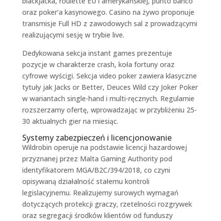
blackjacka, roulette EU i amerykańskiej, punto banco
oraz poker’a kasynowego. Casino na żywo proponuje
transmisje Full HD z zawodowych sal z prowadzącymi
realizującymi sesję w trybie live.
Dedykowana sekcja instant games prezentuje
pozycje w charakterze crash, koła fortuny oraz
cyfrowe wyścigi. Sekcja video poker zawiera klasyczne
tytuły jak Jacks or Better, Deuces Wild czy Joker Poker
w wariantach single-hand i multi-ręcznych. Regularnie
rozszerzamy ofertę, wprowadzając w przybliżeniu 25-
30 aktualnych gier na miesiąc.
Systemy zabezpieczeń i licencjonowanie
Wildrobin operuje na podstawie licencji hazardowej
przyznanej przez Malta Gaming Authority pod
identyfikatorem MGA/B2C/394/2018, co czyni
opisywaną działalność stałemu kontroli
legislacyjnemu. Realizujemy surowych wymagań
dotyczących protekcji graczy, rzetelności rozgrywek
oraz segregacji środków klientów od funduszy