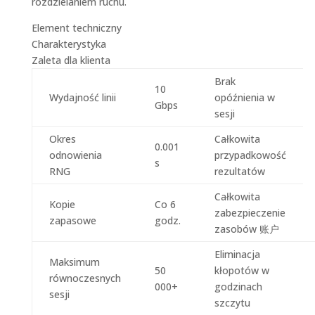
rozdzielaniem ruchu.
Element techniczny
Charakterystyka
Zaleta dla klienta
Brak
10
Wydajność linii
opóźnienia w
Gbps
sesji
Okres
Całkowita
0.001
odnowienia
przypadkowość
s
RNG
rezultatów
Całkowita
Kopie
Co 6
zabezpieczenie
zapasowe
godz.
zasobów 账户
Eliminacja
Maksimum
50
kłopotów w
równoczesnych
000+
godzinach
sesji
szczytu